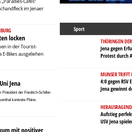
s „Paradies-Cafés“
Schandfleck im Jenaer
Sport
NBURG
sten locken
THÜRINGEN DER
nen in der Tourist-
Jena gegen Erfu
a E-Bikes ausgeliehen
Protest durch 
MUNSER TRIFFT
4:0 gegen RSV E
Uni Jena
Jena gewinnt d
 Präsident der Friedrich-Schiller-
osenthal konkrete Pläne.
HERAUSRAGEND
Aufstieg perfe
USV Jena spiele
ikum mit positiver