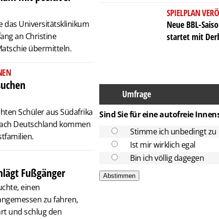
SPIELPLAN VERÖ
e das Universitätsklinikum
Neue BBL-Saison
ang an Christine
startet mit De
atschie übermitteln.
NEN
suchen
Umfrage
chten Schüler aus Südafrika
Sind Sie für eine autofreie Innen
 nach Deutschland kommen
Stimme ich unbedingt zu
tfamilien.
Ist mir wirklich egal
Bin ich völlig dagegen
chlägt Fußgänger
uchte, einen
angemessen zu fahren,
hrt und schlug den