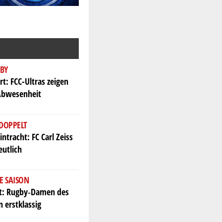
BY
rt: FCC-Ultras zeigen
Abwesenheit
 DOPPELT
intracht: FC Carl Zeiss
eutlich
E SAISON
kt: Rugby‑Damen des
n erstklassig