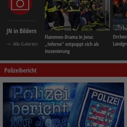
JN in Bildern
Orchest
Flammen-Drama in Jena:
Landgre
„Inferno“ entpuppt sich als
Alle Galerien
Inszenierung
Polizeibericht