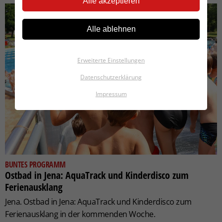
Alle akzeptieren
Alle ablehnen
Erweiterte Einstellungen
Datenschutzerklärung
Impressum
BUNTES PROGRAMM
Ostbad in Jena: AquaTrack und Kinderdisco zum
Ferienausklang
Jena. Ostbad in Jena: AquaTrack und Kinderdisco zum
Ferienausklang in der kommenden Woche.