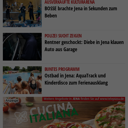
AUSVERKAUFTE KULTURARENA
BOSSE brachte Jena in Sekunden zum
Beben
POLIZEI SUCHT ZEIGEN
Rentner geschockt: Diebe in Jena klauen
Auto aus Garage
BUNTES PROGRAMM
Ostbad in Jena: AquaTrack und
Kinderdisco zum Ferienausklang