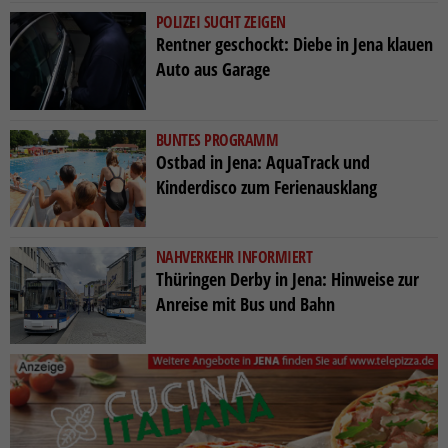
POLIZEI SUCHT ZEIGEN
Rentner geschockt: Diebe in Jena klauen
Auto aus Garage
BUNTES PROGRAMM
Ostbad in Jena: AquaTrack und
Kinderdisco zum Ferienausklang
NAHVERKEHR INFORMIERT
Thüringen Derby in Jena: Hinweise zur
Anreise mit Bus und Bahn