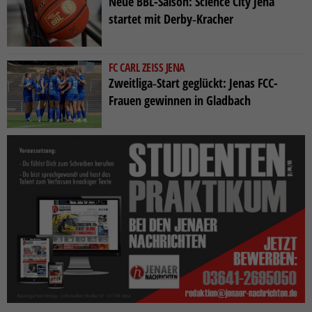
Neue BBL-Saison: Science City Jena
startet mit Derby‑Kracher
FC CARL ZEISS JENA
Zweitliga‑Start geglückt: Jenas FCC-
Frauen gewinnen in Gladbach