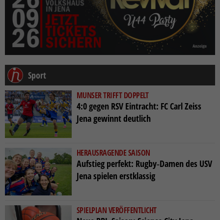
Sport
MUNSER TRIFFT DOPPELT
4:0 gegen RSV Eintracht: FC Carl Zeiss
Jena gewinnt deutlich
HERAUSRAGENDE SAISON
Aufstieg perfekt: Rugby‑Damen des USV
Jena spielen erstklassig
SPIELPLAN VERÖFFENTLICHT