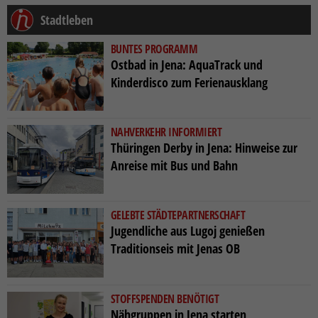
Stadtleben
BUNTES PROGRAMM
Ostbad in Jena: AquaTrack und
Kinderdisco zum Ferienausklang
NAHVERKEHR INFORMIERT
Thüringen Derby in Jena: Hinweise zur
Anreise mit Bus und Bahn
GELEBTE STÄDTEPARTNERSCHAFT
Jugendliche aus Lugoj genießen
Traditionseis mit Jenas OB
STOFFSPENDEN BENÖTIGT
Nähgruppen in Jena starten