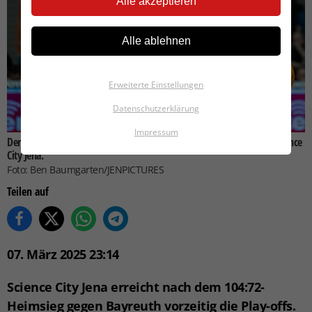
Alle akzeptieren
Alle ablehnen
Erweiterte Einstellungen
Datenschutzerklärung
Impressum
Der US-Amerikaner Zach Cooks (r.) ist wieder einmal Topscorer für Science
City Jena.
Foto: Ben Baumgarten/JENPICTURES
Teilen auf
07. März 2025 23:14
Science City Jena erreicht nach dem 104:72-
Heimsieg gegen Bayreuth vorzeitig die Play-offs.