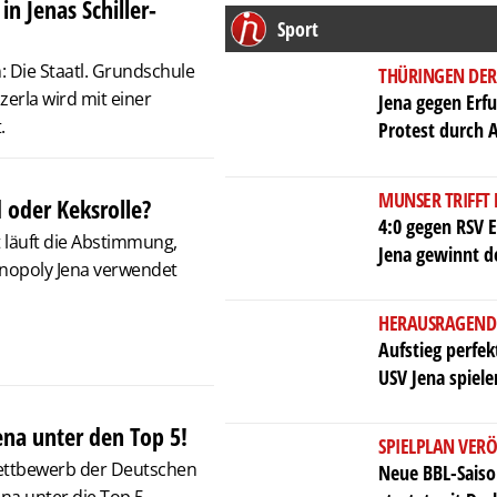
in Jenas Schiller-
Sport
 Die Staatl. Grundschule
THÜRINGEN DER
nzerla wird mit einer
Jena gegen Erfu
.
Protest durch 
MUNSER TRIFFT
 oder Keksrolle?
4:0 gegen RSV E
 läuft die Abstimmung,
Jena gewinnt d
onopoly Jena verwendet
HERAUSRAGEND
Aufstieg perfe
USV Jena spiele
ena unter den Top 5!
SPIELPLAN VERÖ
Wettbewerb der Deutschen
Neue BBL-Saison