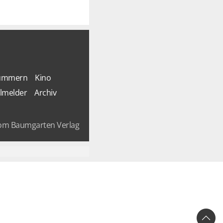
Nummern
Kino
lmelder
Archiv
om Baumgarten Verlag