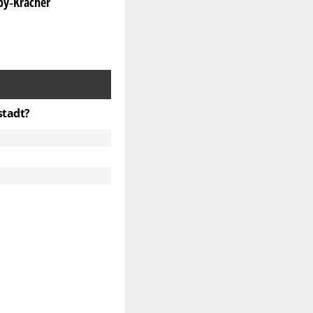
rby‑Kracher
stadt?