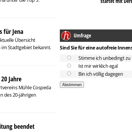
a unter die Top 5.
startet mit De
 für Jena
Umfrage
aktuelle Übersicht
 im Stadtgebiet bekannt.
Sind Sie für eine autofreie Innen
Stimme ich unbedingt zu
Ist mir wirklich egal
Bin ich völlig dagegen
20 Jahre
ortvereins Mühle Cospeda
n des 20-jährigen
itung beendet