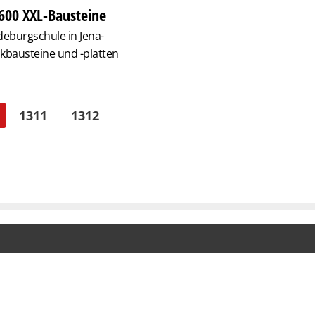
 600 XXL-Bausteine
deburgschule in Jena-
kbausteine und -platten
1311
1312