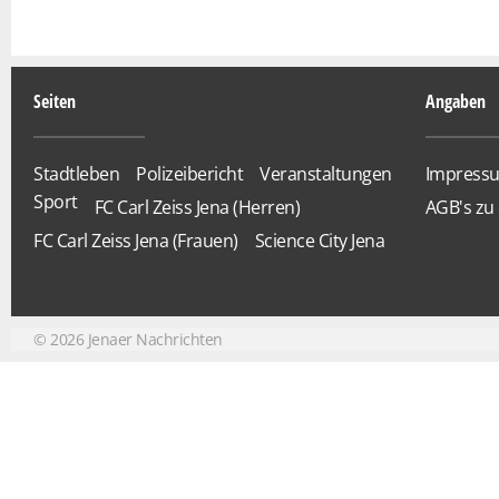
Seiten
Angaben
Stadtleben
Polizeibericht
Veranstaltungen
Impress
Sport
FC Carl Zeiss Jena (Herren)
AGB's zu 
FC Carl Zeiss Jena (Frauen)
Science City Jena
©
2026
Jenaer Nachrichten