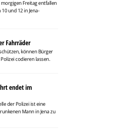
morgigen Freitag entfallen
 10 und 12 in Jena-
er Fahrräder
u schützen, können Bürger
Polizei codieren lassen.
ahrt endet im
le der Polizei ist eine
etrunkenen Mann in Jena zu