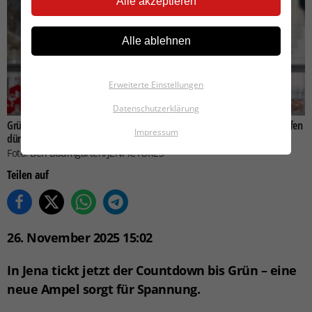
Alle akzeptieren
Alle ablehnen
Erweiterte Einstellungen
Datenschutzerklärung
Grün in Sicht: Jenas neue Ampel verrät, wann Fußgänger endlich loslaufen
Impressum
dürfen.
Foto: Ben Baumgarten/JENPICTURES
Teilen auf
26. November 2025 15:02
In Jena tickt jetzt der Countdown bis Grün – eine
neue Ampel sorgt für Spannung.