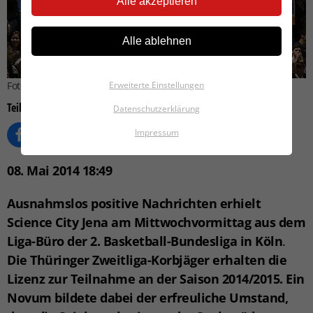
Alle akzeptieren
Alle ablehnen
Erweiterte Einstellungen
Foto: Science City Jena
Teilen auf
Datenschutzerklärung
Impressum
08. Mai 2014 18:49
Ausnahmslos
positive Nachrichten erhielt
Science City Jena am Mittwochvormittag aus dem
Liga-Büro der 2. Basketball-Bundesliga in Köln
.
Die Thüringer Zweitliga-Korbjäger erhalten die
Lizenz zur Teilnahme an der Saison 2014/2015. Ein
Novum bildete dabei der erfreuliche Umstand,