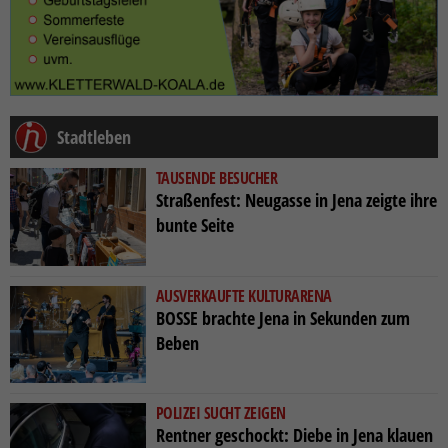
Stadtleben
TAUSENDE BESUCHER
Straßenfest: Neugasse in Jena zeigte ihre
bunte Seite
AUSVERKAUFTE KULTURARENA
BOSSE brachte Jena in Sekunden zum
Beben
POLIZEI SUCHT ZEIGEN
Rentner geschockt: Diebe in Jena klauen