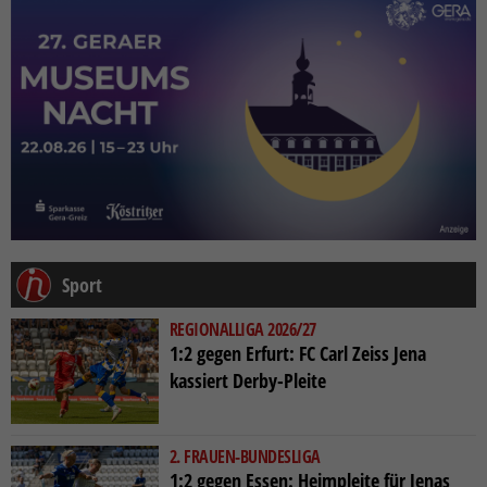
Sport
REGIONALLIGA 2026/27
1:2 gegen Erfurt: FC Carl Zeiss Jena
kassiert Derby-Pleite
2. FRAUEN-BUNDESLIGA
1:2 gegen Essen: Heimpleite für Jenas