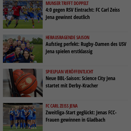
MUNSER TRIFFT DOPPELT
4:0 gegen RSV Eintracht: FC Carl Zeiss
Jena gewinnt deutlich
HERAUSRAGENDE SAISON
Aufstieg perfekt: Rugby‑Damen des USV
Jena spielen erstklassig
SPIELPLAN VERÖFFENTLICHT
Neue BBL-Saison: Science City Jena
startet mit Derby‑Kracher
FC CARL ZEISS JENA
Zweitliga‑Start geglückt: Jenas FCC-
Frauen gewinnen in Gladbach