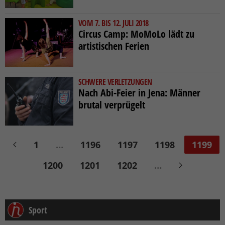
VOM 7. BIS 12. JULI 2018
Circus Camp: MoMoLo lädt zu
artistischen Ferien
SCHWERE VERLETZUNGEN
Nach Abi-Feier in Jena: Männer
brutal verprügelt
1
…
1196
1197
1198
1199
1200
1201
1202
…
Sport