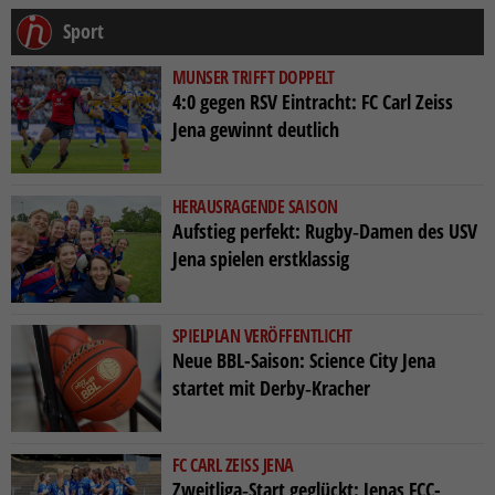
Sport
MUNSER TRIFFT DOPPELT
4:0 gegen RSV Eintracht: FC Carl Zeiss
Jena gewinnt deutlich
HERAUSRAGENDE SAISON
Aufstieg perfekt: Rugby‑Damen des USV
Jena spielen erstklassig
SPIELPLAN VERÖFFENTLICHT
Neue BBL-Saison: Science City Jena
startet mit Derby‑Kracher
FC CARL ZEISS JENA
Zweitliga‑Start geglückt: Jenas FCC-