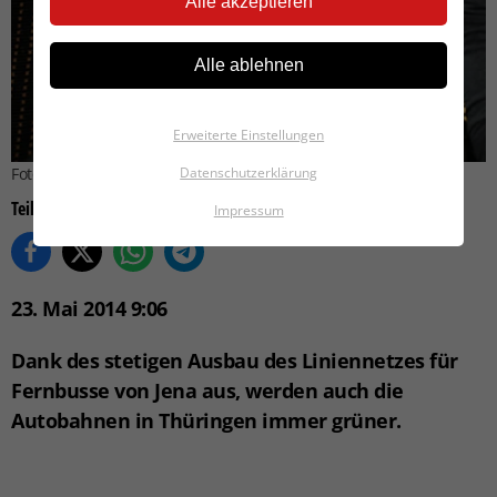
Alle akzeptieren
Alle ablehnen
Erweiterte Einstellungen
Datenschutzerklärung
Foto: Flix Bus
Teilen auf
Impressum
23. Mai 2014 9:06
Dank des stetigen Ausbau des Liniennetzes für
Fernbusse von Jena aus, werden auch die
Autobahnen in Thüringen immer grüner.