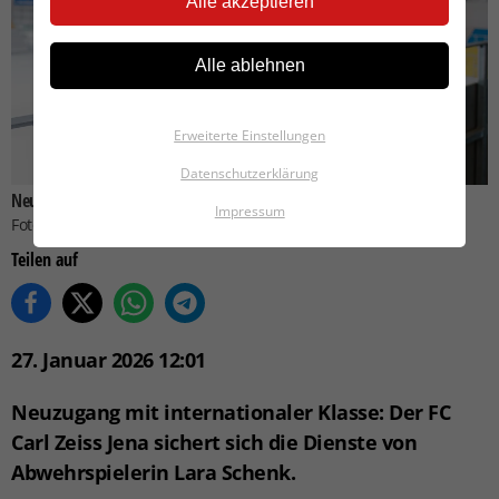
Alle akzeptieren
Alle ablehnen
Erweiterte Einstellungen
Datenschutzerklärung
Neue Stabilität: Lara Schenk unterschreibt beim FC Carl Zeiss Jena.
Impressum
Foto: Hannes Anger/FCC
Teilen auf
27. Januar 2026 12:01
Neuzugang mit internationaler Klasse:
Der FC
Carl Zeiss Jena sichert sich die Dienste von
Abwehrspielerin Lara Schenk.