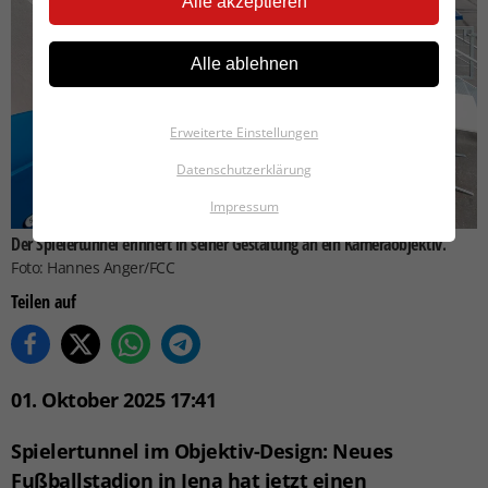
Alle akzeptieren
Alle ablehnen
Erweiterte Einstellungen
Datenschutzerklärung
Impressum
Der Spielertunnel erinnert in seiner Gestaltung an ein Kameraobjektiv.
Foto: Hannes Anger/FCC
Teilen auf
01. Oktober 2025 17:41
Spielertunnel im Objektiv-Design
: Neues
Fußballstadion in Jena hat jetzt einen