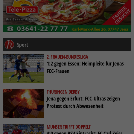
Sport
2. FRAUEN-BUNDESLIGA
1:2 gegen Essen: Heimpleite für Jenas
FCC-Frauen
THÜRINGEN DERBY
Jena gegen Erfurt: FCC-Ultras zeigen
Protest durch Abwesenheit
MUNSER TRIFFT DOPPELT
4:0 gegen RSV Eintracht: FC Carl Zeiss