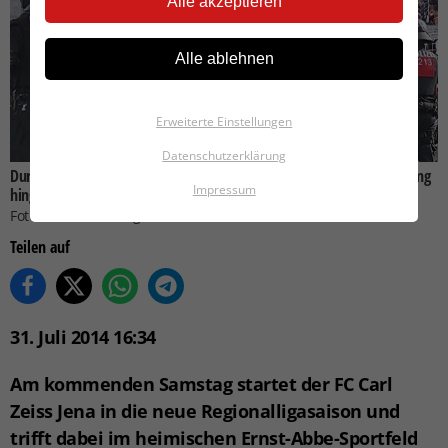
Alle akzeptieren
Alle ablehnen
Erweiterte Einstellungen
Datenschutzerklärung
Durch gezielte organisatorische Maßnahmen auf eine strikte Fantrennung
Impressum
hingewirken.
Foto: Michael Baumgarten
Teilen auf
31. Juli 2014 16:34
Am kommenden Samstag startet der FC Carl
Zeiss Jena in die neue Regionalligasaison und
trifft dabei im heimischen Ernst-Abbe-Sportfeld