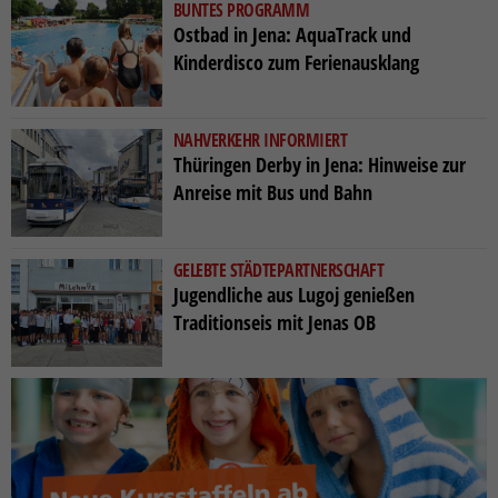
BUNTES PROGRAMM
Ostbad in Jena: AquaTrack und
Kinderdisco zum Ferienausklang
NAHVERKEHR INFORMIERT
Thüringen Derby in Jena: Hinweise zur
Anreise mit Bus und Bahn
GELEBTE STÄDTEPARTNERSCHAFT
Jugendliche aus Lugoj genießen
Traditionseis mit Jenas OB