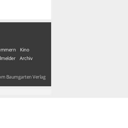
Nummern
Kino
lmelder
Archiv
om Baumgarten Verlag