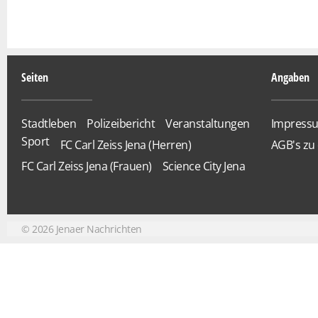
Seiten
Angaben
Stadtleben
Polizeibericht
Veranstaltungen
Impress
Sport
FC Carl Zeiss Jena (Herren)
AGB's zu 
FC Carl Zeiss Jena (Frauen)
Science City Jena
©
2026
Jenaer Nachrichten