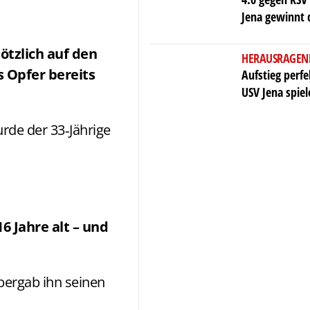
Jena gewinnt 
lötzlich auf den
HERAUSRAGEN
s Opfer bereits
Aufstieg perf
USV Jena spiel
rde der 33‑Jährige
6 Jahre alt – und
bergab ihn seinen