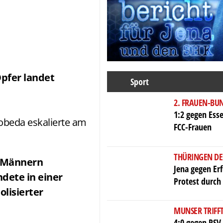
Opfer landet
Sport
2. FRAUEN-BU
1:2 gegen Esse
 Lobeda eskalierte am
FCC-Frauen
THÜRINGEN DE
i Männern
Jena gegen Erf
dete in einer
Protest durch
olisierter
MUNSER TRIFF
4:0 gegen RSV 