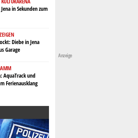
 KULTURARENA
 Jena in Sekunden zum
 ZEIGEN
ockt: Diebe in Jena
us Garage
Anzeige
GRAMM
a: AquaTrack und
um Ferienausklang