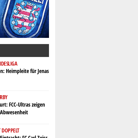
NDESLIGA
n: Heimpleite für Jenas
RBY
urt: FCC-Ultras zeigen
 Abwesenheit
T DOPPELT
Eintracht: FC Carl Zeiss