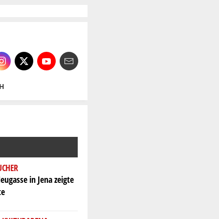
H
UCHER
eugasse in Jena zeigte
te