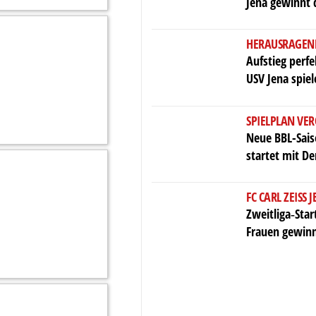
Jena gewinnt 
HERAUSRAGEN
Aufstieg perf
USV Jena spiel
SPIELPLAN VER
Neue BBL-Saiso
startet mit D
FC CARL ZEISS 
Zweitliga‑Star
Frauen gewinn