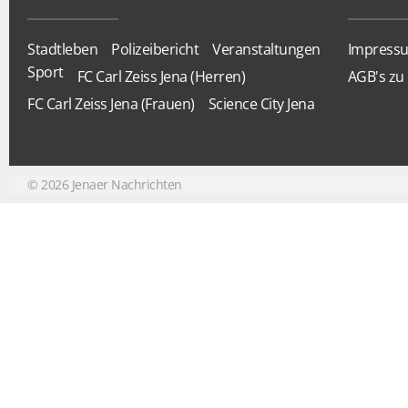
Stadtleben
Polizeibericht
Veranstaltungen
Impress
Sport
FC Carl Zeiss Jena (Herren)
AGB's zu 
FC Carl Zeiss Jena (Frauen)
Science City Jena
©
2026
Jenaer Nachrichten