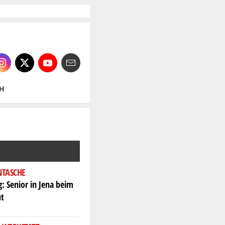
H
NTASCHE
: Senior in Jena beim
ut