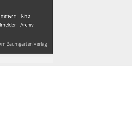
Nummern
Kino
lmelder
Archiv
om Baumgarten Verlag