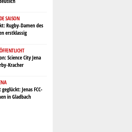
deutlich
DE SAISON
ekt: Rugby‑Damen des
en erstklassig
ÖFFENTLICHT
n: Science City Jena
erby‑Kracher
JENA
t geglückt: Jenas FCC-
en in Gladbach