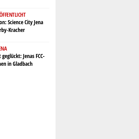
ÖFFENTLICHT
n: Science City Jena
erby‑Kracher
JENA
t geglückt: Jenas FCC-
en in Gladbach