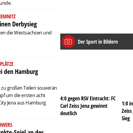
Runde.
CHEMNITZ
einen Derbysieg
egen die Westsachsen und
Der Sport in Bildern
PLÄTZE
ei den Hamburg
d zu großen Teilen souverän
pf um die ersten acht
4:0 gegen RSV Eintracht: FC
 City Jena aus Hamburg
1:0 i
Carl Zeiss Jena gewinnt
Zeiss
deutlich
Sieg
TOWERS
unkte-Spiel an der