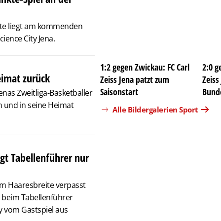
nnte liegt am kommenden
ience City Jena.
1:2 gegen Zwickau: FC Carl
2:0 g
eimat zurück
Zeiss Jena patzt zum
Zeiss
Saisonstart
Bunde
Jenas Zweitliga-Basketballer
 und in seine Heimat
Alle Bildergalerien Sport
egt Tabellenführer nur
um Haaresbreite verpasst
e beim Tabellenführer
ty vom Gastspiel aus