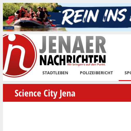
Skip to main content
STADTLEBEN
POLIZEIBERICHT
SP
Science City Jena