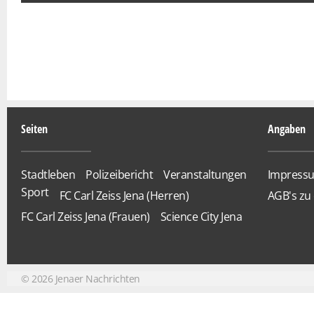
Seiten
Angaben
Stadtleben
Polizeibericht
Veranstaltungen
Impress
Sport
FC Carl Zeiss Jena (Herren)
AGB's zu 
FC Carl Zeiss Jena (Frauen)
Science City Jena
©
2026
Jenaer Nachrichten