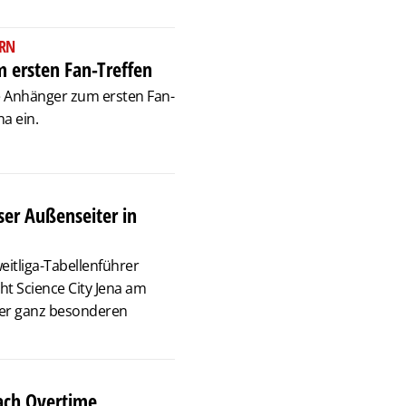
ERN
m ersten Fan-Treffen
lle Anhänger zum ersten Fan-
a ein.
sser Außenseiter in
eitliga-Tabellenführer
ht Science City Jena am
er ganz besonderen
ach Overtime