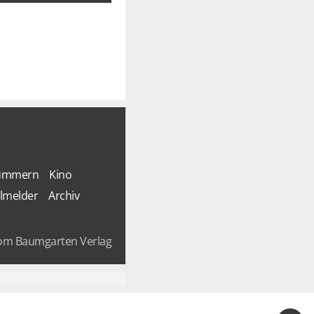
Nummern
Kino
lmelder
Archiv
om Baumgarten Verlag