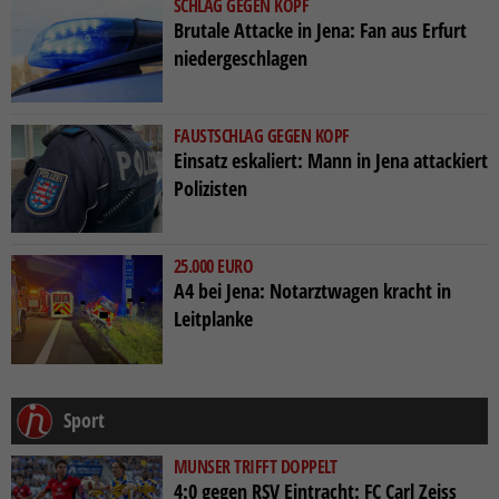
SCHLAG GEGEN KOPF
Brutale Attacke in Jena: Fan aus Erfurt
niedergeschlagen
FAUSTSCHLAG GEGEN KOPF
Einsatz eskaliert: Mann in Jena attackiert
Polizisten
25.000 EURO
A4 bei Jena: Notarztwagen kracht in
Leitplanke
Sport
MUNSER TRIFFT DOPPELT
4:0 gegen RSV Eintracht: FC Carl Zeiss