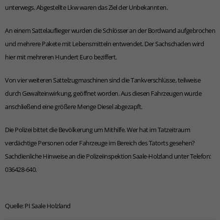
unterwegs. Abgestellte Lkw waren das Ziel der Unbekannten.
An einem Sattelauflieger wurden die Schlösser an der Bordwand aufgebrochen
und mehrere Pakete mit Lebensmitteln entwendet. Der Sachschaden wird
hier mit mehreren Hundert Euro beziffert.
Von vier weiteren Sattelzugmaschinen sind die Tankverschlüsse, teilweise
durch Gewalteinwirkung, geöffnet worden. Aus diesen Fahrzeugen wurde
anschließend eine größere Menge Diesel abgezapft.
Die Polizei bittet die Bevölkerung um Mithilfe. Wer hat im Tatzeitraum
verdächtige Personen oder Fahrzeuge im Bereich des Tatorts gesehen?
Sachdienliche Hinweise an die Polizeiinspektion Saale-Holzland unter Telefon:
036428-640.
Quelle: PI Saale Holzland