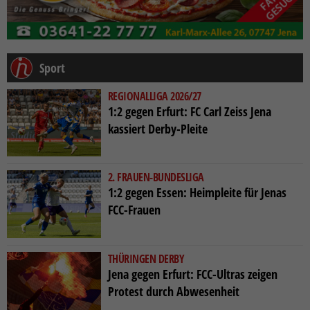
Sport
REGIONALLIGA 2026/27
1:2 gegen Erfurt: FC Carl Zeiss Jena
kassiert Derby-Pleite
2. FRAUEN-BUNDESLIGA
1:2 gegen Essen: Heimpleite für Jenas
FCC-Frauen
THÜRINGEN DERBY
Jena gegen Erfurt: FCC-Ultras zeigen
Protest durch Abwesenheit