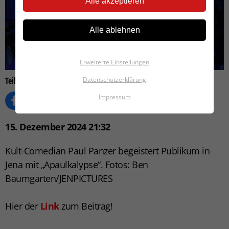
Alle akzeptieren
Alle ablehnen
Erweiterte Einstellungen
Teilen auf
Datenschutzerklärung
Impressum
15. Dezember 2024 21:32
Kult-Comedian Paul Panzer begeistert Publikum in
Jena mit „Apaulkalypse“. Fotos: Ben
Baumgarten/JENPICTURES
Hier der
Link
zum Beitrag!