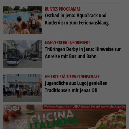
BUNTES PROGRAMM
Ostbad in Jena: AquaTrack und
Kinderdisco zum Ferienausklang
NAHVERKEHR INFORMIERT
Thüringen Derby in Jena: Hinweise zur
Anreise mit Bus und Bahn
GELEBTE STÄDTEPARTNERSCHAFT
Jugendliche aus Lugoj genießen
Traditionseis mit Jenas OB