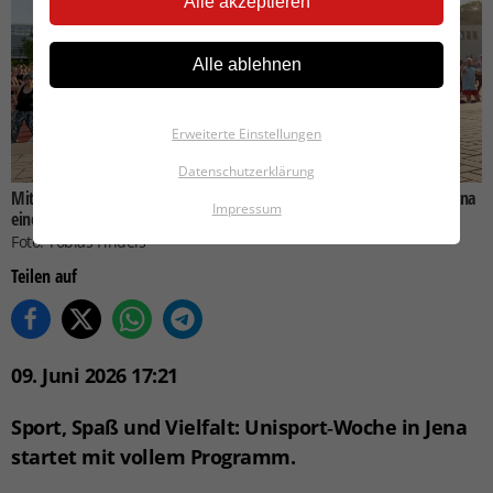
Alle akzeptieren
Alle ablehnen
Erweiterte Einstellungen
Datenschutzerklärung
Mit dem Sportprogramm in der UNISPORT Woche hat der UNISPORT Jena
Impressum
eine bunte Mischung aus sportlichen Veranstaltungen wieder kreiert.
Foto: Tobias Findeis
Teilen auf
09. Juni 2026 17:21
Sport, Spaß und Vielfalt: Unisport‑Woche in Jena
startet mit vollem Programm.