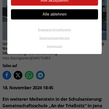
Alle akzeptieren
Alle ablehnen
Erweiterte Einstellungen
Datenschutzerklärung
Sichtlich erfreut: v.l.n.r. Johannes Schleußner (Dezernent für Bildung), KIJ-
Impressum
Werkleiterin Beate Wachenbrunner, Schulleiter Norbert Beckert und
Schulverwaltungs-Chef René Ehrenberg.
Foto: Baumgarten/JENPICTURES
Teilen auf
18. November 2024 18:45
Ein weiterer Meilenstein in der Schulsanierung:
Gemeinschaftsschule „An der Trießnitz“ in Jena