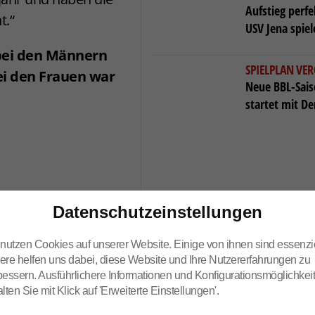
Aufstieg perf
t.“
USV Jena spiel
bei den Männern
SPIELPLAN VER
Bei den Frauen war
Neue BBL-Saiso
startet mit D
erer Website
jeweiligen Video-
Datenschutzeinstellungen
 nutzen Cookies auf unserer Website. Einige von ihnen sind essenzie
 Sie in
ere helfen uns dabei, diese Website und Ihre Nutzererfahrungen zu
g
.
bessern. Ausführlichere Informationen und Konfigurationsmöglichkei
lten Sie mit Klick auf 'Erweiterte Einstellungen'.
en: