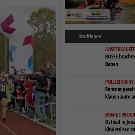
Stadtleben
AUSVERKAUFTE
BOSSE brachte
Beben
POLIZEI SUCHT
Rentner gesch
klauen Auto a
BUNTES PRO
Ostbad in Jen
Kinderdisco z