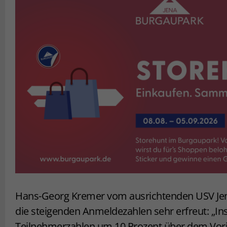
Hans-Georg Kremer vom ausrichtenden USV Jena
die steigenden Anmeldezahlen sehr erfreut: „In
Teilnehmerzahlen um 10 Prozent über dem Vorj