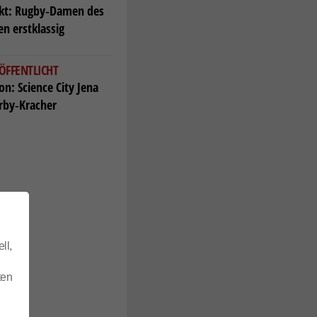
ekt: Rugby‑Damen des
en erstklassig
ÖFFENTLICHT
n: Science City Jena
erby‑Kracher
ll,
ten