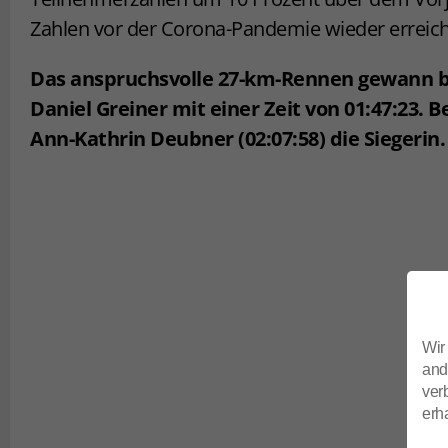
Zahlen vor der Corona-Pandemie wieder erreich
Das anspruchsvolle 27-km-Rennen gewann 
Daniel Greiner mit einer Zeit von 01:47:23. 
Ann-Kathrin Deubner (02:07:58) die Siegerin.
Mit der Aktivierung von Videos auf uns
akzeptieren Sie das Setzen von Cookies des 
Portal-Betreibers.
Wir
Weitere Informationen hierzu finden
and
unserer
Datenschutzerklärun
ver
erha
Videos auf dieser Seite aktivier