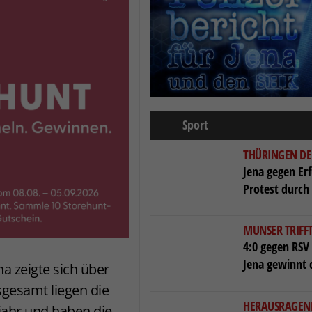
Sport
THÜRINGEN DE
Jena gegen Erf
Protest durch
MUNSER TRIFF
4:0 gegen RSV 
Jena gewinnt 
 zeigte sich über
sgesamt liegen die
HERAUSRAGEN
ahr und haben die