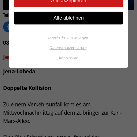
Alle akzeptieren
Teilen auf
Alle ablehnen
Erweiterte Einstellungen
08. Mai 2025 13:23
Datenschutzerklärung
Jena
Impressum
Jena-Lobeda
Doppelte Kollision
Zu einem Verkehrsunfall kam es am
Mittwochnachmittag auf dem Zubringer zur Karl-
Marx-Allee.